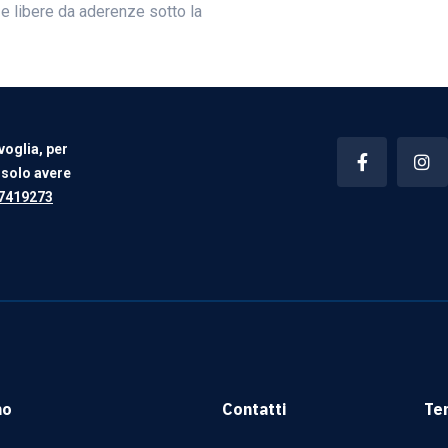
 e libere da aderenze sotto la
voglia, per
 solo avere
7419273
mo
Contatti
Te