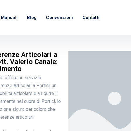
 Manuali
Blog
Convenzioni
Contatti
renze Articolari a
tt. Valerio Canale:
vimento
i offrire un servizio
nze Articolari a Portici, un
ilità articolare e a ridurre il
amente nel cuore di Portici, lo
zione sicura per coloro che
erenze articolari.