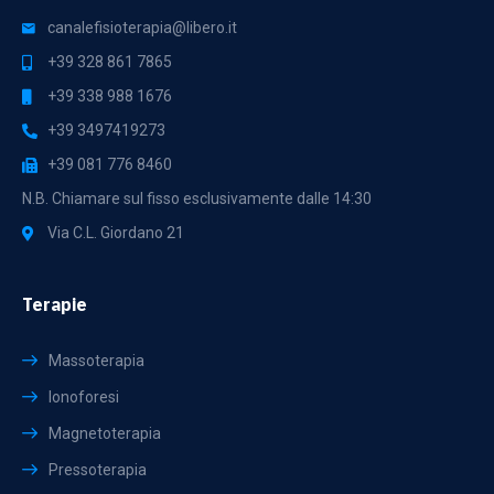
canalefisioterapia@libero.it
+39 328 861 7865
+39 338 988 1676
+39 3497419273
+39 081 776 8460
N.B. Chiamare sul fisso esclusivamente dalle 14:30
Via C.L. Giordano 21
Terapie
Massoterapia
Ionoforesi
Magnetoterapia
Pressoterapia